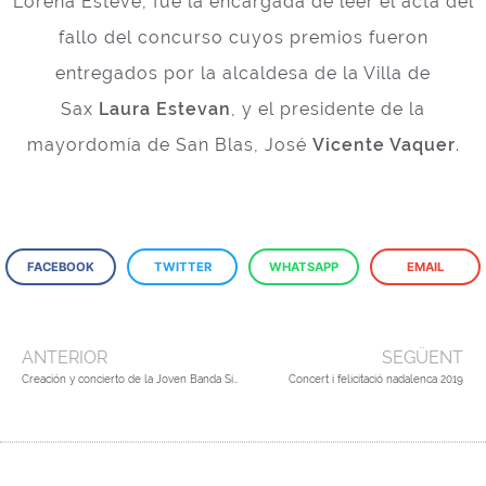
Lorena Esteve, fue la encargada de leer el acta del
fallo del concurso cuyos premios fueron
entregados por la alcaldesa de la Villa de
Sax
Laura Estevan
, y el presidente de la
mayordomía de San Blas, José
Vicente Vaquer
.
FACEBOOK
TWITTER
WHATSAPP
EMAIL
ANTERIOR
SEGÜENT
Creación y concierto de la Joven Banda Sinfónica de la comarca Safor-Valldigna de la FSMCV
Concert i felicitació nadalenca 2019